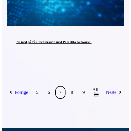
Bli med på vår Tech Session med Palo Alto Networks!
All
Forrige
5
6
7
8
9
Neste