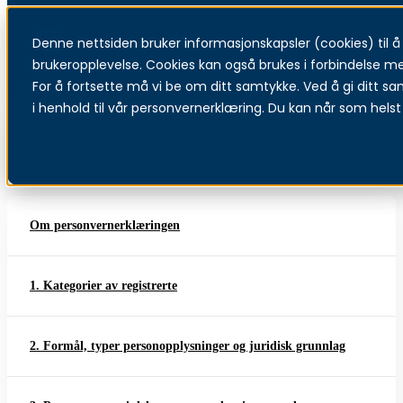
Denne nettsiden bruker informasjonskapsler (cookies) til å f
Menu
brukeropplevelse. Cookies kan også brukes i forbindelse m
Personvernerklæring
For å fortsette må vi be om ditt samtykke. Ved å gi ditt sa
i henhold til vår personvernerklæring. Du kan når som helst 
3. Partnere som vi deler personopplysninger med
Om personvernerklæringen
1. Kategorier av registrerte
2. Formål, typer personopplysninger og juridisk grunnlag