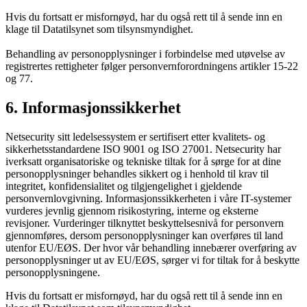
Hvis du fortsatt er misfornøyd, har du også rett til å sende inn en
klage til Datatilsynet som tilsynsmyndighet.
Behandling av personopplysninger i forbindelse med utøvelse av
registrertes rettigheter følger personvernforordningens artikler 15-22
og 77.
6. Informasjonssikkerhet
Netsecurity sitt ledelsessystem er sertifisert etter kvalitets- og
sikkerhetsstandardene ISO 9001 og ISO 27001. Netsecurity har
iverksatt organisatoriske og tekniske tiltak for å sørge for at dine
personopplysninger behandles sikkert og i henhold til krav til
integritet, konfidensialitet og tilgjengelighet i gjeldende
personvernlovgivning. Informasjonssikkerheten i våre IT-systemer
vurderes jevnlig gjennom risikostyring, interne og eksterne
revisjoner. Vurderinger tilknyttet beskyttelsesnivå for personvern
gjennomføres, dersom personopplysninger kan overføres til land
utenfor EU/EØS. Der hvor vår behandling innebærer overføring av
personopplysninger ut av EU/EØS, sørger vi for tiltak for å beskytte
personopplysningene.
Hvis du fortsatt er misfornøyd, har du også rett til å sende inn en