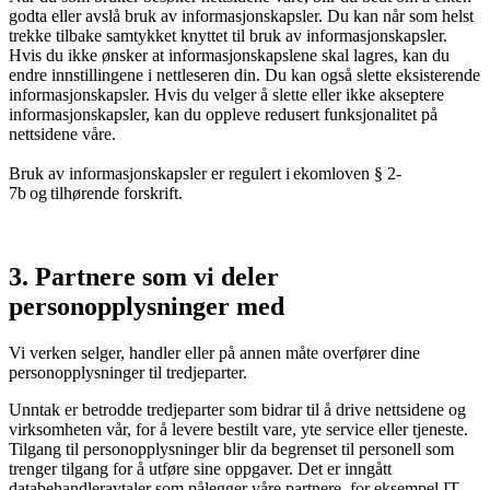
godta eller avslå bruk av informasjonskapsler. Du kan når som helst
trekke tilbake samtykket knyttet til bruk av informasjonskapsler.
Hvis du ikke ønsker at informasjonskapslene skal lagres, kan du
endre innstillingene i nettleseren din. Du kan også slette eksisterende
informasjonskapsler. Hvis du velger å slette eller ikke akseptere
informasjonskapsler, kan du oppleve redusert funksjonalitet på
nettsidene våre.
Bruk av informasjonskapsler er regulert i ekomloven § 2-
7b og tilhørende forskrift.
3. Partnere som vi deler
personopplysninger med
Vi verken selger, handler eller på annen måte overfører dine
personopplysninger til tredjeparter.
Unntak er betrodde tredjeparter som bidrar til å drive nettsidene og
virksomheten vår, for å levere bestilt vare, yte service eller tjeneste.
Tilgang til personopplysninger blir da begrenset til personell som
trenger tilgang for å utføre sine oppgaver. Det er inngått
databehandleravtaler som pålegger våre partnere, for eksempel IT-