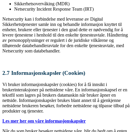
Sikkerhetsovervåking (MDR)
Netsecurity Incident Response Team (IRT)
Netsecurity kan i forbindelse med leveranse av Digital
Sikkerhetstjenester samle inn og behandle informasjon knyttet til
enheter, brukere eller tjenester i den grad dette er nødvendig for å
levere tjenestene i henhold til den enkelte tjenesteavtale. Håndtering
av personopplysninger er regulert i de juridiske vilkårene og
tilhørende databehandleravtale for den enkelte tjenesteavtale, med
Netsecurity som databehandler.
2.7 Informasjonskapsler (Cookies)
Vi bruker informasjonskapsler (cookies) for å få innsikt i
brukerinteraksjoner på nettsidene våre. En informasjonskapsel er en
tekstfil som lagres på brukers datamaskin når bruker åpner en
nettside. Informasjonskapsler brukes blant annet til å gjenkjenne
nettsidene brukeren besøker, forbedre nettsidene og tilpasse tilbud på
produkter og tjenester.
Les mer her om våre informasjonskapsler
Når du som bruker besøker nettsidene våre, blir du bedt om å enten