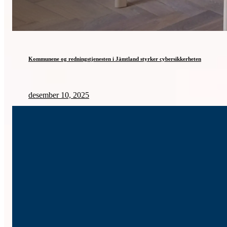
Kommunene og redningstjenesten i Jämtland styrker cybersikkerheten
desember 10, 2025