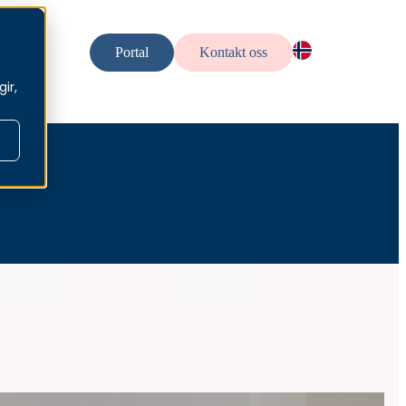
uelt
Portal
Kontakt oss
NO — NO
ir,
EN — En
SV — Sv