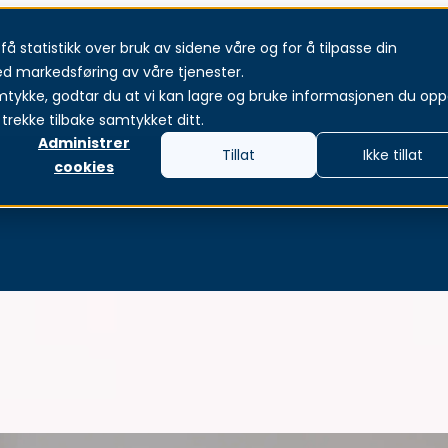
å statistikk over bruk av sidene våre og for å tilpasse din
Tjenester
Produkter & løsninger
Om oss
Akt
ed markedsføring av våre tjenester.
mtykke, godtar du at vi kan lagre og bruke informasjonen du oppg
trekke tilbake samtykket ditt.
Administrer
Tillat
Ikke tillat
cookies