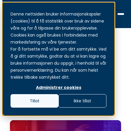
Denne nettsiden bruker informasjonskapsler
Menu
(cookies) til å få statistikk over bruk av sidene
våre og for å tilpasse din brukeropplevelse.
Cookies kan også brukes i forbindelse med
markedsføring av våre tjenester.
Arrangementer
For å fortsette må vi be om ditt samtykke. Ved
å gi ditt samtykke, godtar du at vi kan lagre og
Se oversikt over alle kommende arrangementer
bruke informasjonen du oppgir, i henhold til vår
personvernerklæring. Du kan når som helst
Møt oss her
trekke tilbake samtykket ditt.
Se våre webinarer
Administrer cookies
Tillat
Ikke tillat