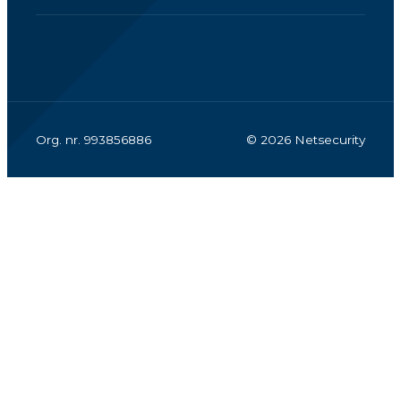
Org. nr. 993856886
© 2026 Netsecurity