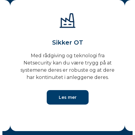
Hendelseshåndtering
Vårt IRT-team er godkjent av Nasjonal
Sikkerhetsmyndighet (NSM). Vi rykker
ut og hjelper virksomheten når det
oppstår uønskede hendelser.
Les mer