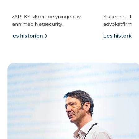
krer forsyningen av
Sikkerhet i toppklasse hos
tsecurity.
advokatfirmaet Selmer.
ien
Les historien