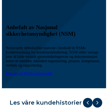
Anbefalt av Nasjonal
sikkerhetsmyndighet (NSM)
Netsecurity tilfredsstiller kravene i henhold til NSMs
kvalitetsordning for hendelseshåndtering.
NSM stiller strenge
krav til både teknisk gjennomføringsevne og dokumentasjon
innen ni områder, inkludert organisering, prosess, kompetanse,
verktøy og rapportering.
Les mer på NSMs hjemmeside
Les våre kundehistorier