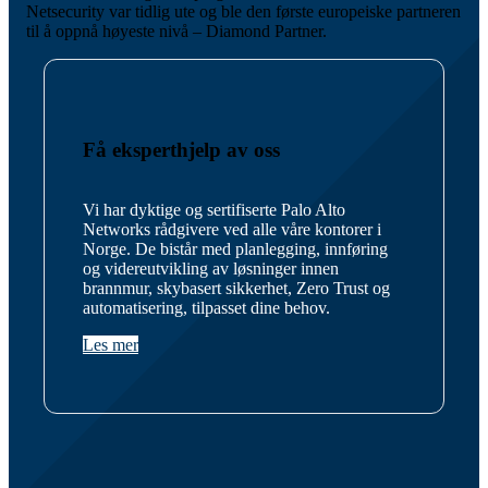
Netsecurity var tidlig ute og ble den første europeiske partneren
til å oppnå høyeste nivå – Diamond Partner.
Få eksperthjelp av oss
Vi har dyktige og sertifiserte Palo Alto
Networks rådgivere ved alle våre kontorer i
Norge. De bistår med planlegging, innføring
og videreutvikling av løsninger innen
brannmur, skybasert sikkerhet, Zero Trust og
automatisering, tilpasset dine behov.
Les mer