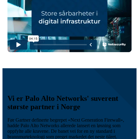
Vi er Palo Alto Networks' suverent
største partner i Norge
Før Gartner definerte begrepet «Next Generation Firewall»,
hadde Palo Alto Networks allerede lansert en løsning som
oppfylte alle kravene. De banet vei for en ny standard i
brannmurteknologi som preget markedet det neste tiåret.