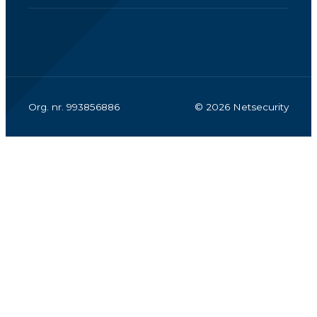
Org. nr. 993856886
© 2026 Netsecurity