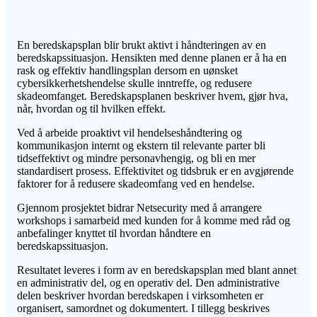
En beredskapsplan blir brukt aktivt i håndteringen av en
beredskapssituasjon. Hensikten med denne planen er å ha en
rask og effektiv handlingsplan dersom en uønsket
cybersikkerhetshendelse skulle inntreffe, og redusere
skadeomfanget. Beredskapsplanen beskriver hvem, gjør hva,
når, hvordan og til hvilken effekt.
Ved å arbeide proaktivt vil hendelseshåndtering og
kommunikasjon internt og ekstern til relevante parter bli
tidseffektivt og mindre personavhengig, og bli en mer
standardisert prosess. Effektivitet og tidsbruk er en avgjørende
faktorer for å redusere skadeomfang ved en hendelse.
Gjennom prosjektet bidrar Netsecurity med å arrangere
workshops i samarbeid med kunden for å komme med råd og
anbefalinger knyttet til hvordan håndtere en
beredskapssituasjon.
Resultatet leveres i form av en beredskapsplan med blant annet
en administrativ del, og en operativ del. Den administrative
delen beskriver hvordan beredskapen i virksomheten er
organisert, samordnet og dokumentert. I tillegg beskrives