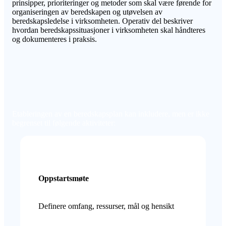
prinsipper, prioriteringer og metoder som skal være førende for
organiseringen av beredskapen og utøvelsen av
beredskapsledelse i virksomheten. Operativ del beskriver
hvordan beredskapssituasjoner i virksomheten skal håndteres
og dokumenteres i praksis.
Etableringen av en beredskapsplan kan inkludere, men er ikke
begrenset til følgende aktiviteter:
Oppstartsmøte
Definere omfang, ressurser, mål og hensikt