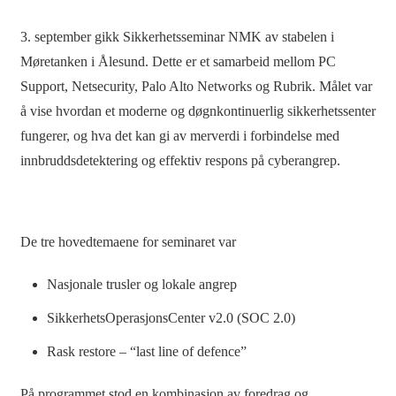
3. september gikk Sikkerhetsseminar NMK av stabelen i
Møretanken i Ålesund. Dette er et samarbeid mellom PC
Support, Netsecurity, Palo Alto Networks og Rubrik. Målet var
å vise hvordan et moderne og døgnkontinuerlig sikkerhetssenter
fungerer, og hva det kan gi av merverdi i forbindelse med
innbruddsdetektering og effektiv respons på cyberangrep.
De tre hovedtemaene for seminaret var
Nasjonale trusler og lokale angrep
SikkerhetsOperasjonsCenter v2.0 (SOC 2.0)
Rask restore – “last line of defence”
På programmet stod en kombinasjon av foredrag og