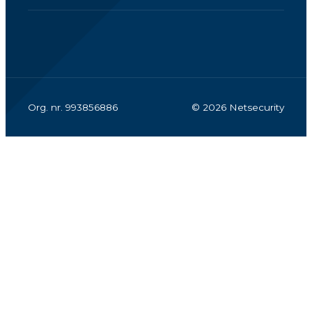
Org. nr. 993856886
© 2026 Netsecurity