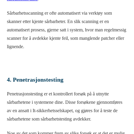
Sårbarhetsscanning er ofte automatisert via verktøy som
skanner etter kjente sårbarheter. En slik scanning er en
automatisert prosess, gjerne satt i system, hvor man regelmessig
scanner for å avdekke kjente feil, som manglende patcher eller
lignende.
4. Penetrasjonstesting
Penetrasjonstesting er et kontrollert forsøk på å utnytte
sårbarhetene i systemene dine. Disse forsøkene gjennomføres
av en ansatt i It-sikkerhetsselskapet, og gjøres for å teste de
sårbarhetene som sårbarhetstesting avdekker.
Noe av det som kommer frem av slike forsøk er at det er mulig