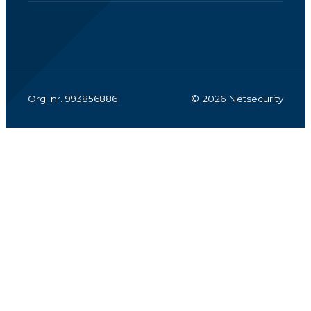
Org. nr. 993856886
© 2026 Netsecurity