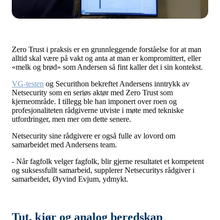
Zero Trust i praksis er en grunnleggende forståelse for at man
alltid skal være på vakt og anta at man er kompromittert, eller
«melk og brød» som Andersen så fint kaller det i sin kontekst.
VG-testen
og
Securithon
bekreftet Andersens inntrykk av
Netsecurity som en seriøs aktør med Zero Trust som
kjerneområde. I tillegg ble han imponert over roen og
profesjonaliteten rådgiverne utviste i møte med tekniske
utfordringer, men mer om dette senere.
Netsecurity sine rådgivere er også fulle av lovord om
samarbeidet med Andersens team.
- Når fagfolk velger fagfolk, blir gjerne resultatet et kompetent
og suksessfullt samarbeid, supplerer Netsecuritys rådgiver i
samarbeidet, Øyvind Evjum, ydmykt.
Tut, kjør og analog beredskap