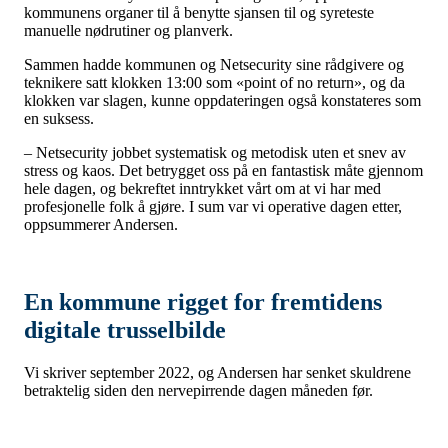
kommunens organer til å benytte sjansen til
og
syreteste
manuelle nødrutiner og planverk.
Sammen hadde kommunen og Netsecurity sine rådgivere og
teknikere satt klokken 13:00 som «point of no return», og da
klokken var slagen, kunne oppdateringen også konstateres som
en suksess.
– Netsecurity jobbet systematisk og metodisk uten et snev av
stress og kaos. Det betrygget oss på en fantastisk måte gjennom
hele dagen, og bekreftet inntrykket vårt om at vi har med
profesjonelle folk å gjøre. I sum var vi operative dagen etter,
oppsummerer Andersen.
En kommune rigget for fremtidens
digitale trusselbilde
Vi skriver september 2022, og Andersen har senket skuldrene
betraktelig siden den nervepirrende dagen måneden før.