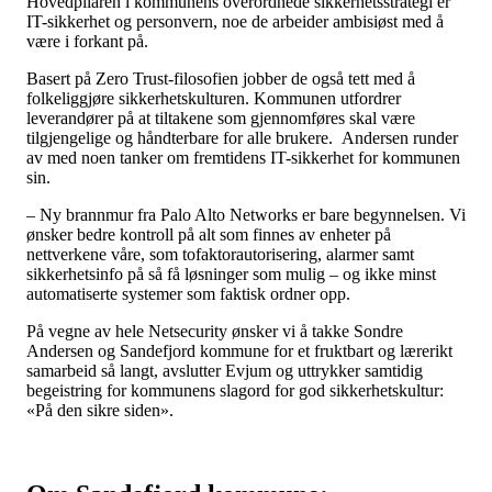
Hovedpilaren i kommunens overordnede sikkerhetsstrategi er
IT-sikkerhet og personvern, noe de arbeider ambisiøst med å
være i forkant på.
Basert på Zero Trust-filosofien jobber de også tett med å
folkeliggjøre sikkerhetskulturen. Kommunen utfordrer
leverandører på at tiltakene som gjennomføres skal være
tilgjengelige og håndterbare for alle brukere. Andersen runder
av med noen tanker om fremtidens IT-sikkerhet for kommunen
sin.
– Ny brannmur fra Palo Alto Networks er bare begynnelsen. Vi
ønsker bedre kontroll på alt som finnes av enheter på
nettverkene våre, som tofaktorautorisering, alarmer samt
sikkerhetsinfo på så få løsninger som mulig – og ikke minst
automatiserte systemer som faktisk ordner opp.
På vegne av hele Netsecurity ønsker vi å takke Sondre
Andersen og Sandefjord kommune for et fruktbart og lærerikt
samarbeid så langt, avslutter Evjum og uttrykker samtidig
begeistring for kommunens slagord for god sikkerhetskultur:
«På den sikre siden».