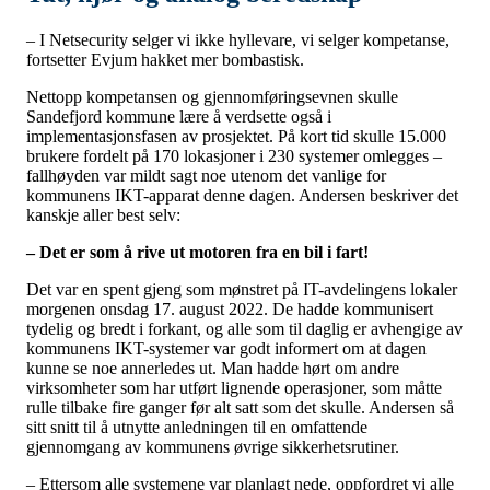
– I Netsecurity selger vi ikke hyllevare, vi selger kompetanse,
fortsetter Evjum hakket mer bombastisk.
Nettopp kompetansen og gjennomføringsevnen skulle
Sandefjord kommune lære å verdsette også i
implementasjonsfasen av prosjektet. På kort tid skulle 15.000
brukere fordelt på 170 lokasjoner i 230 systemer omlegges –
fallhøyden var mildt sagt noe utenom det vanlige for
kommunens IKT-apparat denne dagen. Andersen beskriver det
kanskje aller best selv:
– Det er som å rive ut motoren fra en bil i fart!
Det var en spent gjeng som mønstret på IT-avdelingens lokaler
morgenen onsdag 17. august 2022. De hadde kommunisert
tydelig og bredt i forkant, og alle som til daglig er avhengige av
kommunens IKT-systemer var godt informert om at dagen
kunne se noe
annerledes ut. Man hadde hørt om andre
virksomheter som har utført lignende operasjoner, som måtte
rulle tilbake fire ganger før alt satt som det skulle.
Andersen så
sitt snitt til å utnytte anledningen til en omfattende
gjennomgang av kommunens øvrige sikkerhetsrutiner.
– Ettersom alle systemene var planlagt nede, oppfordret vi alle