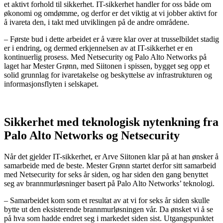
et aktivt forhold til sikkerhet. IT-sikkerhet handler for oss både om
økonomi og omdømme, og derfor er det viktig at vi jobber aktivt for
å ivareta den, i takt med utviklingen på de andre områdene.
– Første bud i dette arbeidet er å være klar over at trusselbildet stadig
er i endring, og dermed erkjennelsen av at IT-sikkerhet er en
kontinuerlig prosess. Med Netsecurity og Palo Alto Networks på
laget har Mester Grønn, med Siitonen i spissen, bygget seg opp et
solid grunnlag for ivaretakelse og beskyttelse av infrastrukturen og
informasjonsflyten i selskapet.
Sikkerhet med teknologisk nytenkning fra
Palo Alto Networks og Netsecurity
Når det gjelder IT-sikkerhet, er Arve Siitonen klar på at han ønsker å
samarbeide med de beste. Mester Grønn startet derfor sitt samarbeid
med Netsecurity for seks år siden, og har siden den gang benyttet
seg av brannmurløsninger basert på Palo Alto Networks’ teknologi.
– Samarbeidet kom som et resultat av at vi for seks år siden skulle
bytte ut den eksisterende brannmurløsningen vår. Da ønsket vi å se
på hva som hadde endret seg i markedet siden sist. Utgangspunktet