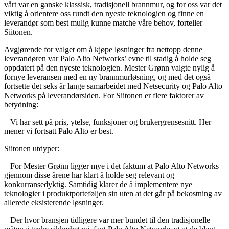
vårt var en ganske klassisk, tradisjonell brannmur, og for oss var det
viktig å orientere oss rundt den nyeste teknologien og finne en
leverandør som best mulig kunne matche våre behov, forteller
Siitonen.
Avgjørende for valget om å kjøpe løsninger fra nettopp denne
leverandøren var Palo Alto Networks’ evne til stadig å holde seg
oppdatert på den nyeste teknologien. Mester Grønn valgte nylig å
fornye leveransen med en ny brannmurløsning, og med det også
fortsette det seks år lange samarbeidet med Netsecurity og Palo Alto
Networks på leverandørsiden. For Siitonen er flere faktorer av
betydning:
– Vi har sett på pris, ytelse, funksjoner og brukergrensesnitt. Her
mener vi fortsatt Palo Alto er best.
Siitonen utdyper:
– For Mester Grønn ligger mye i det faktum at Palo Alto Networks
gjennom disse årene har klart å holde seg relevant og
konkurransedyktig. Samtidig klarer de å implementere nye
teknologier i produktporteføljen sin uten at det går på bekostning av
allerede eksisterende løsninger.
– Der hvor bransjen tidligere var mer bundet til den tradisjonelle