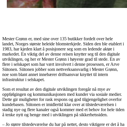
Mester Grønn er, med sine over 135 butikker fordelt over hele
landet, Norges største heleide blomsterkjede. Siden den ble etablert i
1983, har kjeden klart å posisjonere seg som en ledende aktør i
markedet. En viktig del av denne reisen knytter seg til den digitale
utviklingen, og her er Mester Grønn i høyeste grad til stede. En av
flere i selskapet som har vært involvert i denne prosessen, er Arve
Siitonen. Siitonen jobber som nettverksansvarlig i Mester Grønn,
noe som blant annet innebærer driftsansvar knyttet til intern
infrastruktur i selskapet.
Som et resultat av den digitale utviklingen foregår nå mye av
oppfølgingen og kommunikasjonen med kunder via sosiale medier.
Dette gir muligheter for rask respons og god tilgjengelighet overfor
kundebasen. Siitonen er imidlertid klar over at tilstedeværelsen i
stadig nye og flere kanaler også kommer med et behov for hele tiden
å tenke nytt og henge med i utviklingen på sikkerhetssiden.
– Jo større tilstedeværelse du har på nettet, desto viktigere er det å ha