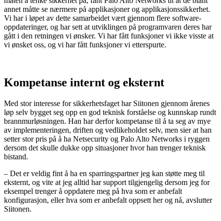
måten å tenke sikkerhet på, fant Palo Alto Networks ut at de blant
annet måtte se nærmere på applikasjoner og applikasjonssikkerhet.
Vi har i løpet av dette samarbeidet vært gjennom flere software-
oppdateringer, og har sett at utviklingen på programvaren deres har
gått i den retningen vi ønsker. Vi har fått funksjoner vi ikke visste at
vi ønsket oss, og vi har fått funksjoner vi etterspurte.
Kompetanse internt og eksternt
Med stor interesse for sikkerhetsfaget har Siitonen gjennom årenes
løp selv bygget seg opp en god teknisk forståelse og kunnskap rundt
brannmurløsningen. Han har derfor kompetanse til å ta seg av mye
av implementeringen, driften og vedlikeholdet selv, men sier at han
setter stor pris på å ha Netsecurity og Palo Alto Networks i ryggen
dersom det skulle dukke opp situasjoner hvor han trenger teknisk
bistand.
– Det er veldig fint å ha en sparringspartner jeg kan støtte meg til
eksternt, og vite at jeg alltid har support tilgjengelig dersom jeg for
eksempel trenger å oppdatere meg på hva som er anbefalt
konfigurasjon, eller hva som er anbefalt oppsett her og nå, avslutter
Siitonen.