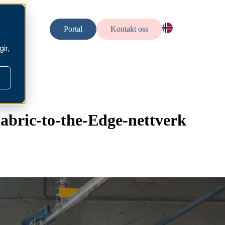
uelt
Portal
Kontakt oss
NO — NO
ir,
EN — En
SV — Sv
Fabric-to-the-Edge-nettverk