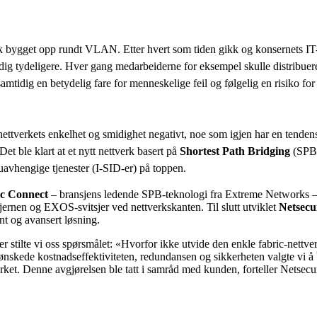
erk bygget opp rundt VLAN. Etter hvert som tiden gikk og konsernets IT
adig tydeligere. Hver gang medarbeiderne for eksempel skulle distribuere 
samtidig en betydelig fare for menneskelige feil og følgelig en risiko fo
ttverkets enkelhet og smidighet negativt, noe som igjen har en tendens 
et ble klart at et nytt nettverk basert på
Shortest Path Bridging
(SPB)
uavhengige tjenester (I-SID-er) på toppen.
c Connect
– bransjens ledende SPB-teknologi fra Extreme Networks – 
kjernen og EXOS-svitsjer ved nettverkskanten. Til slutt utviklet
Netsecu
nt og avansert løsning.
r stilte vi oss spørsmålet: «Hvorfor ikke utvide den enkle fabric-nettv
 ønskede kostnadseffektiviteten, redundansen og sikkerheten valgte vi 
ttverket. Denne avgjørelsen ble tatt i samråd med kunden, forteller Net