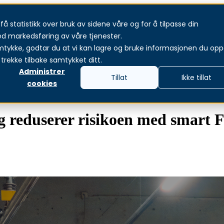
å statistikk over bruk av sidene våre og for å tilpasse din
Tjenester
Produkter & løsninger
Om oss
Akt
ed markedsføring av våre tjenester.
mtykke, godtar du at vi kan lagre og bruke informasjonen du oppg
trekke tilbake samtykket ditt.
Administrer
Tillat
Ikke tillat
cookies
og reduserer risikoen med smart 