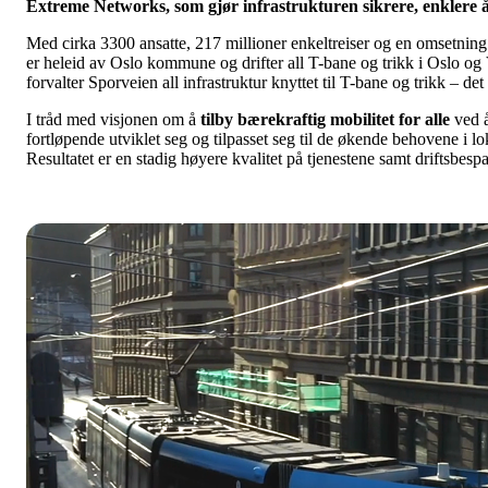
Extreme Networks, som gjør infrastrukturen sikrere, enklere å 
Med cirka 3300 ansatte, 217 millioner enkeltreiser og en omsetning
er heleid av Oslo kommune og drifter all T-bane og trikk i Oslo og 
forvalter Sporveien all infrastruktur knyttet til T-bane og trikk – d
I tråd med visjonen om å
tilby bærekraftig mobilitet for alle
ved å
fortløpende utviklet seg og tilpasset seg til de økende behovene i 
Resultatet er en stadig høyere kvalitet på tjenestene samt driftsbes