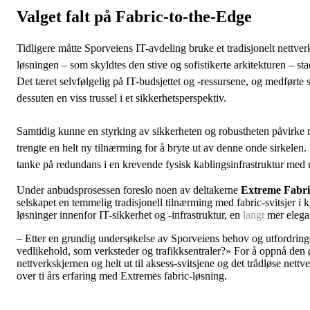
Valget falt på Fabric-to-the-Edge
Tidligere måtte Sporveiens IT-avdeling bruke et tradisjonelt nettv
løsningen – som skyldtes den stive og sofistikerte arkitekturen – st
Det tæret selvfølgelig på IT-budsjettet og -ressursene, og medførte 
dessuten en viss trussel i et sikkerhetsperspektiv.
Samtidig kunne en styrking av sikkerheten og robustheten påvirke ne
trengte en helt ny tilnærming for å bryte ut av denne onde sirkelen. D
tanke på redundans i en krevende fysisk kablingsinfrastruktur med 
Under anbudsprosessen foreslo noen av deltakerne
Extreme Fabri
selskapet en temmelig tradisjonell tilnærming med fabric-svitsjer i 
løsninger innenfor IT-sikkerhet og -infrastruktur, en
langt
mer elega
– Etter en grundig undersøkelse av Sporveiens behov og utfordringe
vedlikehold, som verksteder og trafikksentraler?» For å oppnå den
nettverkskjernen og helt ut til aksess-svitsjene og det trådløse ne
over ti års erfaring med Extremes fabric-løsning.