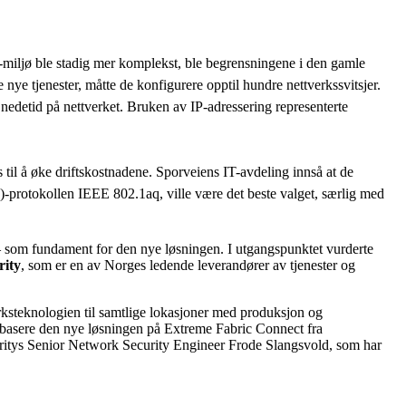
-miljø ble stadig mer komplekst, ble begrensningene i den gamle
nye tjenester, måtte de konfigurere opptil hundre nettverkssvitsjer.
r nedetid på nettverket. Bruken av IP-adressering representerte
til å øke driftskostnadene. Sporveiens IT-avdeling innså at de
-protokollen IEEE 802.1aq, ville være det beste valget, særlig med
som fundament for den nye løsningen. I utgangspunktet vurderte
rity
, som er en av Norges ledende leverandører av tjenester og
erksteknologien til samtlige lokasjoner med produksjon og
å basere den nye løsningen på Extreme Fabric Connect fra
securitys Senior Network Security Engineer Frode Slangsvold, som har