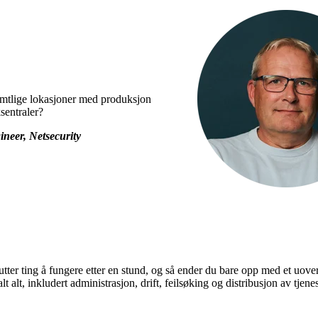
samtlige lokasjoner med produksjon
sentraler?
neer, Netsecurity
lutter ting å fungere etter en stund, og så ender du bare opp med et uover
t alt, inkludert administrasjon, drift, feilsøking og distribusjon av tje