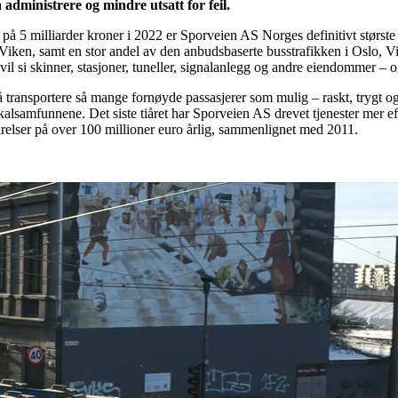
administrere og mindre utsatt for feil.
 på 5 milliarder kroner i 2022 er Sporveien AS Norges definitivt størst
Viken, samt en stor andel av den anbudsbaserte busstrafikken i Oslo, Vi
et vil si skinner, stasjoner, tuneller, signalanlegg og andre eiendommer 
 transportere så mange fornøyde passasjerer som mulig – raskt, trygt og 
lokalsamfunnene. Det siste tiåret har Sporveien AS drevet tjenester mer 
parelser på over 100 millioner euro årlig, sammenlignet med 2011.