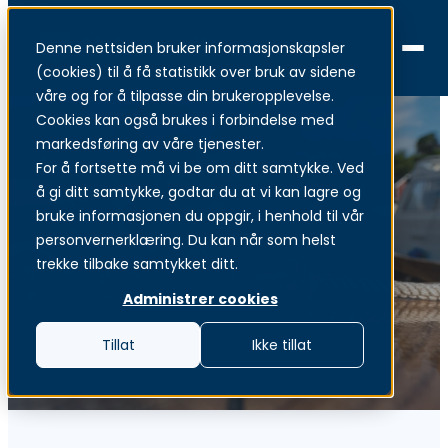
Denne nettsiden bruker informasjonskapsler
Menu
(cookies) til å få statistikk over bruk av sidene
våre og for å tilpasse din brukeropplevelse.
Cookies kan også brukes i forbindelse med
markedsføring av våre tjenester.
For å fortsette må vi be om ditt samtykke. Ved
å gi ditt samtykke, godtar du at vi kan lagre og
Nätverk som en tjänst
bruke informasjonen du oppgir, i henhold til vår
personvernerklæring. Du kan når som helst
trekke tilbake samtykket ditt.
AI-drivet säkert nätverk
Administrer cookies
Tillat
Ikke tillat