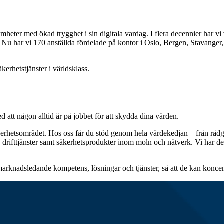
heter med ökad trygghet i sin digitala vardag. I flera decennier har vi va
t. Nu har vi 170 anställda fördelade på kontor i Oslo, Bergen, Stavange
kerhetstjänster i världsklass.
att någon alltid är på jobbet för att skydda dina värden.
rhetsområdet. Hos oss får du stöd genom hela värdekedjan – från rådg
 drifttjänster samt säkerhetsprodukter inom moln och nätverk. Vi har 
marknadsledande kompetens, lösningar och tjänster, så att de kan konce