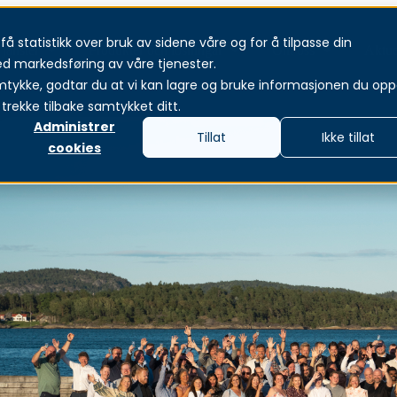
å statistikk over bruk av sidene våre og for å tilpasse din
jänster
Produkter och lösningar
Om oss
Aktue
ed markedsføring av våre tjenester.
mtykke, godtar du at vi kan lagre og bruke informasjonen du oppg
trekke tilbake samtykket ditt.
Administrer
Tillat
Ikke tillat
cookies