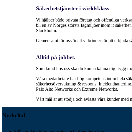
Säkerhetstjänster i världsklass
Vi hjälper både privata företag och offentliga verksam
bli en av Norges största fagmiljöer inom it-säkerhe
Stockholm.
Gemensamt för oss är att vi brinner för att erbjuda sä
Alltid på jobbet.
Som kund hos oss ska du kunna känna dig trygg med 
Våra medarbetare har hög kompetens inom hela säke
säkerhetsövervakning & respons, Incidenthantering,
Palo Alto Networks och Extreme Networks.
Vårt mål är att stödja och avlasta våra kunder med 
Nyckeltal
800 kunder i Norden - privat och offentlig sektor