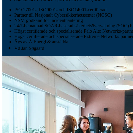
ISO 27001-, ISO9001- och ISO14001-certifierad
Partner till Nasjonalt Cybersikkerhetssenter (NCSC)
NSM-godkänd för Incidenthantering
24/7-bemannad SOAR-baserad säkerhetsövervakning (SOC) by
Högst certifierade och specialiserade Palo Alto Networks-partn
Högst certifierade och specialiserade Extreme Networks-partne
Ägs av Å Energi & anställda
Vd Jan Søgaard