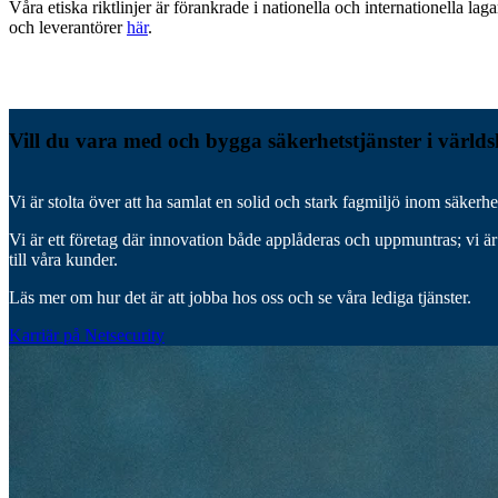
Våra etiska riktlinjer är förankrade i nationella och internationella la
och leverantörer
här
.
Vill du vara med och bygga säkerhetstjänster i världs
Vi är stolta över att ha samlat en solid och stark fagmiljö inom säkerh
Vi är ett företag där innovation både applåderas och uppmuntras; vi är in
till våra kunder.
Läs mer om hur det är att jobba hos oss och se våra lediga tjänster.
Karriär på Netsecurity