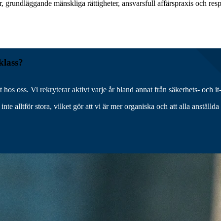
gar, grundläggande mänskliga rättigheter, ansvarsfull affärspraxis och res
klass?
et hos oss. Vi rekryterar aktivt varje år bland annat från säkerhets- och
te alltför stora, vilket gör att vi är mer organiska och att alla anställd