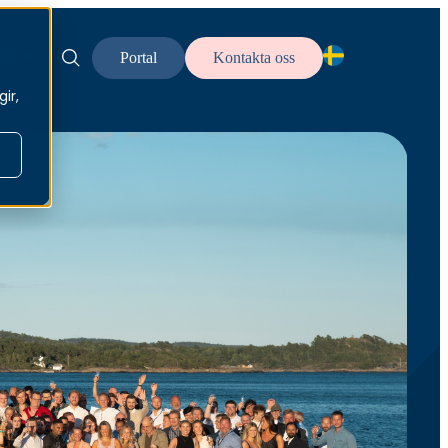
llt
Portal
Kontakta oss
SV — SV
ir,
EN — En
NO — No