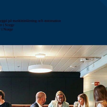
ggd på maskininlärning och automation
er i Norge
r i Norge