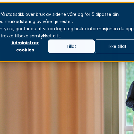
å statistikk over bruk av sidene våre og for å tilpasse din
jänster
Produkter och lösningar
Om oss
Aktue
ed markedsføring av våre tjenester.
mtykke, godtar du at vi kan lagre og bruke informasjonen du oppg
trekke tilbake samtykket ditt.
Administrer
Tillat
Ikke tillat
cookies