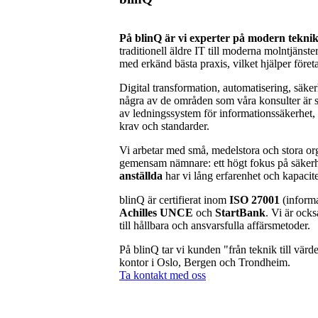
På blinQ är vi experter på modern tekni
traditionell äldre IT till moderna molntjänste
med erkänd bästa praxis, vilket hjälper företag
Digital transformation, automatisering, säkerhe
några av de områden som våra konsulter är 
av ledningssystem för informationssäkerhet, 
krav och standarder.
Vi arbetar med små, medelstora och stora or
gemensam nämnare: ett högt fokus på säkerh
anställda
har vi lång erfarenhet och kapacit
blinQ är certifierat inom
ISO 27001
(inform
Achilles UNCE
och
StartBank
. Vi är oc
till hållbara och ansvarsfulla affärsmetoder.
På blinQ tar vi kunden "från teknik till värd
kontor i Oslo, Bergen och Trondheim.
Ta kontakt med oss