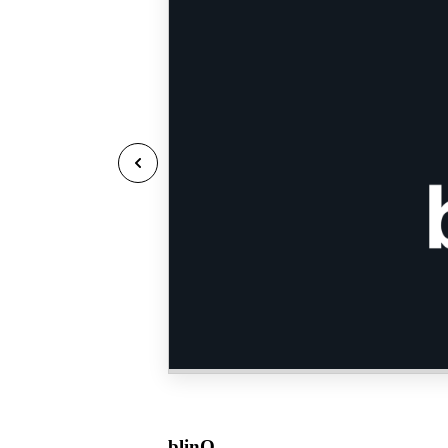
blinQ