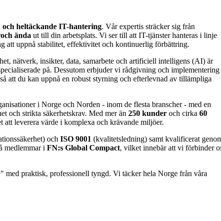
k och heltäckande IT-hantering
. Vår expertis sträcker sig från
r
och ända
ut till din arbetsplats. Vi ser till att IT-tjänster hanteras i linje
 att uppnå stabilitet, effektivitet och kontinuerlig förbättring.
t, nätverk, insikter, data, samarbete och artificiell intelligens (AI) är
specialiserade på. Dessutom erbjuder vi rådgivning och implementering
så att du kan uppnå en robust styrning och efterlevnad av tillämpliga
ganisationer i Norge och Norden - inom de flesta branscher - med en
et och strikta säkerhetskrav. Med mer än
250 kunder
och cirka
60
et att leverera värde i komplexa och krävande miljöer.
ationssäkerhet) och
ISO 9001
(kvalitetsledning) samt kvalificerat geno
kså medlemmar i
FN:s Global Compact
, vilket innebär att vi förbinder o
e" med praktisk, professionell tyngd. Vi täcker hela Norge från våra