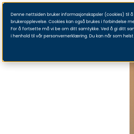
Denne nettsiden bruker informasjonskapsler (cookies) til å f
T
brukeropplevelse. Cookies kan også brukes i forbindelse m
For å fortsette må vi be om ditt samtykke. Ved å gi ditt sa
i henhold til vår personvernerklæring. Du kan når som helst 
Hitta en återförsäljare
Ökad säkerhet för företag i samarbete med återförsäljare i hela
Norden