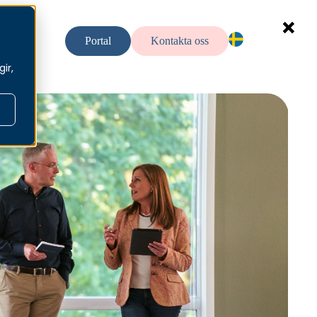
llt
Portal
Kontakta oss
SV — SV
ir,
EN — En
NO — No