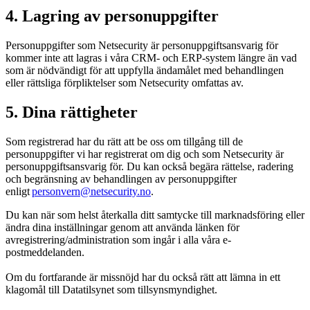
4. Lagring av personuppgifter
Personuppgifter som Netsecurity är personuppgiftsansvarig för
kommer inte att lagras i våra CRM- och ERP-system längre än vad
som är nödvändigt för att uppfylla ändamålet med behandlingen
eller rättsliga förpliktelser som Netsecurity omfattas av.
5. Dina rättigheter
Som registrerad har du rätt att be oss om tillgång till de
personuppgifter vi har registrerat om dig och som Netsecurity är
personuppgiftsansvarig för. Du kan också begära rättelse, radering
och begränsning av behandlingen av personuppgifter
enligt
personvern@netsecurity.no
.
Du kan när som helst återkalla ditt samtycke till marknadsföring eller
ändra dina inställningar genom att använda länken för
avregistrering/administration som ingår i alla våra e-
postmeddelanden.
Om du fortfarande är missnöjd har du också rätt att lämna in ett
klagomål till Datatilsynet som tillsynsmyndighet.