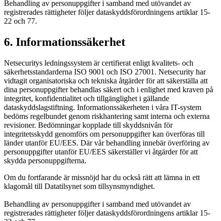
Behandling av personuppgifter i samband med utövandet av
registrerades rättigheter följer dataskyddsförordningens artiklar 15-
22 och 77.
6. Informationssäkerhet
Netsecuritys ledningssystem är certifierat enligt kvalitets- och
säkerhetsstandarderna ISO 9001 och ISO 27001. Netsecurity har
vidtagit organisatoriska och tekniska åtgärder för att säkerställa att
dina personuppgifter behandlas säkert och i enlighet med kraven på
integritet, konfidentialitet och tillgänglighet i gällande
dataskyddslagstiftning. Informationssäkerheten i våra IT-system
bedöms regelbundet genom riskhantering samt interna och externa
revisioner. Bedömningar kopplade till skyddsnivån för
integritetsskydd genomförs om personuppgifter kan överföras till
länder utanför EU/EES. Där vår behandling innebär överföring av
personuppgifter utanför EU/EES säkerställer vi åtgärder för att
skydda personuppgifterna.
Om du fortfarande är missnöjd har du också rätt att lämna in ett
klagomål till Datatilsynet som tillsynsmyndighet.
Behandling av personuppgifter i samband med utövandet av
registrerades rättigheter följer dataskyddsförordningens artiklar 15-