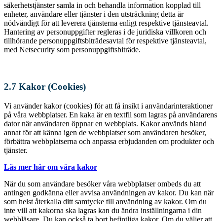
säkerhetstjänster samla in och behandla information kopplad till
enheter, användare eller tjänster i den utsträckning detta är
nödvändigt för att leverera tjänsterna enligt respektive tjänsteavtal.
Hantering av personuppgifter regleras i de juridiska villkoren och
tillhörande personuppgiftsbiträdesavtal för respektive tjänsteavtal,
med Netsecurity som personuppgiftsbiträde.
2.7 Kakor (Cookies)
Vi använder kakor (cookies) för att få insikt i användarinteraktioner
på våra webbplatser. En kaka är en textfil som lagras på användarens
dator när användaren öppnar en webbplats. Kakor används bland
annat för att känna igen de webbplatser som användaren besöker,
förbättra webbplatserna och anpassa erbjudanden om produkter och
tjänster.
Läs mer här om våra kakor
När du som användare besöker våra webbplatser ombeds du att
antingen godkänna eller avvisa användningen av kakor. Du kan när
som helst återkalla ditt samtycke till användning av kakor. Om du
inte vill att kakorna ska lagras kan du ändra inställningarna i din
webbläsare. Du kan också ta bort befintliga kakor. Om du väljer att