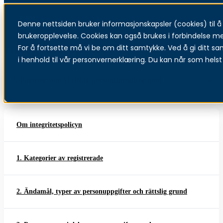
Denne nettsiden bruker informasjonskapsler (cookies) til å f
Menu
brukeropplevelse. Cookies kan også brukes i forbindelse m
Integritetspolicy
For å fortsette må vi be om ditt samtykke. Ved å gi ditt sa
i henhold til vår personvernerklæring. Du kan når som helst 
3. Partner som vi delar personuppgifter med
Om integritetspolicyn
1. Kategorier av registrerade
2. Ändamål, typer av personuppgifter och rättslig grund