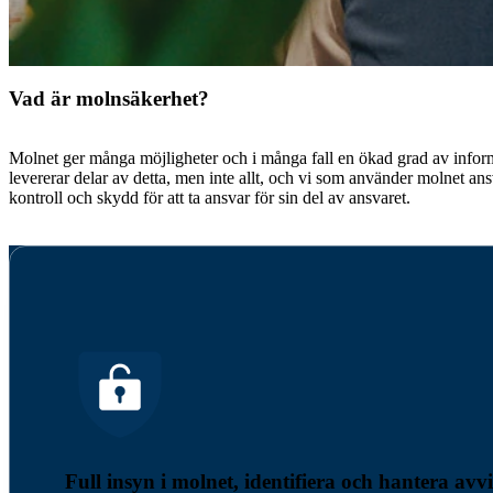
Vad är molnsäkerhet?
Molnet ger många möjligheter och i många fall en ökad grad av informa
levererar delar av detta, men inte allt, och vi som använder molnet ansv
kontroll och skydd för att ta ansvar för sin del av ansvaret.
Full insyn i molnet, identifiera och hantera avvi