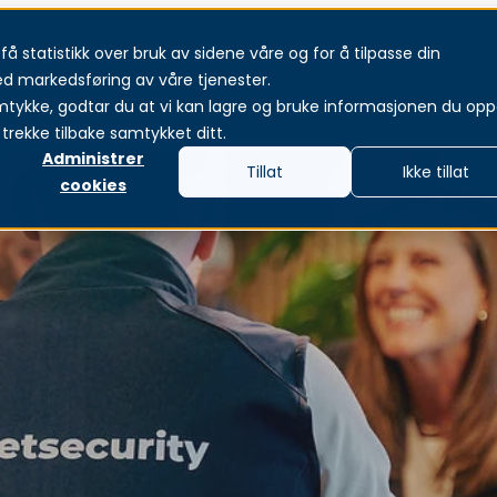
å statistikk over bruk av sidene våre og for å tilpasse din
jänster
Produkter och lösningar
Om oss
Aktue
ed markedsføring av våre tjenester.
mtykke, godtar du at vi kan lagre og bruke informasjonen du oppg
trekke tilbake samtykket ditt.
Administrer
Tillat
Ikke tillat
cookies