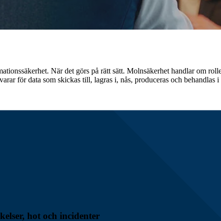
tionssäkerhet. När det görs på rätt sätt. Molnsäkerhet handlar om roll
arar för data som skickas till, lagras i, nås, produceras och behandlas i
kelser, hot och incidenter