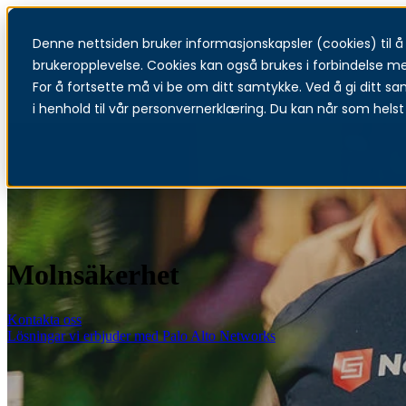
Denne nettsiden bruker informasjonskapsler (cookies) til å f
T
brukeropplevelse. Cookies kan også brukes i forbindelse m
For å fortsette må vi be om ditt samtykke. Ved å gi ditt sa
i henhold til vår personvernerklæring. Du kan når som helst 
Molnsäkerhet
Kontakta oss
Lösningar vi erbjuder med Palo Alto Networks