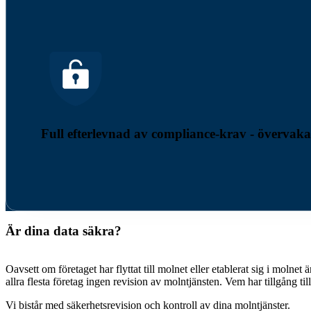
Full efterlevnad av compliance-krav - övervaka
Är dina data säkra?
Oavsett om företaget har flyttat till molnet eller etablerat sig i moln
allra flesta företag ingen revision av molntjänsten. Vem har tillgång ti
Vi bistår med säkerhetsrevision och kontroll av dina molntjänster.