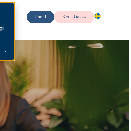
llt
Portal
Kontakta oss
SV — SV
ir,
EN — En
NO — No