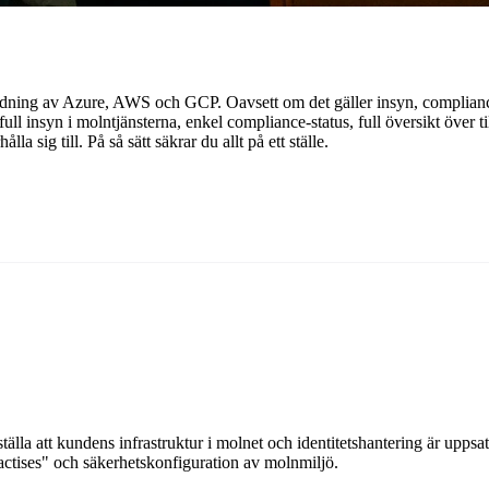
dning av Azure, AWS och GCP. Oavsett om det gäller insyn, compliance,
ll insyn i molntjänsterna, enkel compliance-status, full översikt över ti
a sig till. På så sätt säkrar du allt på ett ställe.
tälla att kundens infrastruktur i molnet och identitetshantering är uppsa
actises" och säkerhetskonfiguration av molnmiljö.