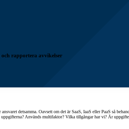
 och rapportera avvikelser
et är ansvaret detsamma. Oavsett om det är SaaS, IaaS eller PaaS så behan
ll uppgifterna? Används multifaktor? Vilka tillgångar har vi? Är uppgifte