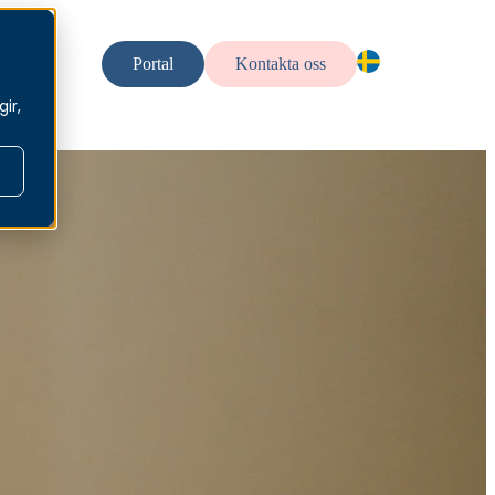
llt
Portal
Kontakta oss
SV — SV
ir,
EN — En
NO — No