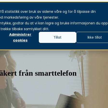
å statistikk over bruk av sidene våre og for å tilpasse din
jänster
Produkter och lösningar
Om oss
Aktue
ed markedsføring av våre tjenester.
mtykke, godtar du at vi kan lagre og bruke informasjonen du oppg
trekke tilbake samtykket ditt.
Administrer
Tillat
Ikke tillat
cookies
kert från smarttelefon