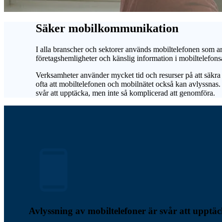
Säker mobilkommunikation
I alla branscher och sektorer används mobiltelefonen som a
företagshemligheter och känslig information i mobiltelefons
Verksamheter använder mycket tid och resurser på att säkr
ofta att mobiltelefonen och mobilnätet också kan avlyssnas.
svår att upptäcka, men inte så komplicerad att genomföra.
Avlyssning av mobiltelefoner är svår att upptä