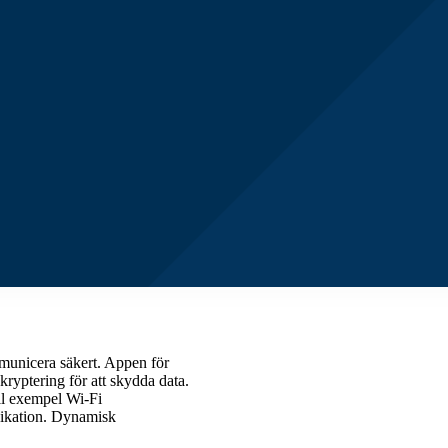
mmunicera säkert. Appen för
yptering för att skydda data.
ill exempel Wi-Fi
nikation. Dynamisk