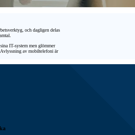
rbetsverktyg, och dagligen delas
amtal.
a sina IT-system men glömmer
 Avlyssning av mobiltelefoni är
cka