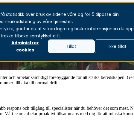
å statistikk over bruk av sidene våre og for å tilpasse din
jänster
Produkter och lösningar
Om oss
Aktue
ed markedsføring av våre tjenester.
mtykke, godtar du at vi kan lagre og bruke informasjonen du oppg
trekke tilbake samtykket ditt.
Administrer
Tillat
Ikke tillat
cookies
enter och arbetar samtidigt förebyggande för att stärka beredskapen. G
mmer tillbaka till normal drift.
abb respons och tillgång till specialister när du behöver det som mest. Nä
en.
Vårt team arbetar proaktivt tillsammans med dig för att minska konse