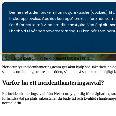
Denne nettsiden bruker informasjonskapsler (cookies) til å f
T
brukeropplevelse. Cookies kan også brukes i forbindelse m
For å fortsette må vi be om ditt samtykke. Ved å gi ditt sa
i henhold til vår personvernerklæring. Du kan når som helst 
Incidenthantering (IRT)
Från kris till kontroll – vi får dig snabbt tillbaka i drift.
Netsecuritys incidenthanteringsteam ger akut hjälp vid säkerhetsincid
skadans omfattning och responstiden, så att ni så snabbt som möjligt ko
Varför ha ett incidenthanteringsavtal?
Ett incidenthanteringsavtal från Netsecurity ger dig förutsägbarhet, sn
förhandsavtal på plats säkerställer du både tid och kvalitet i hantering
normal drift.