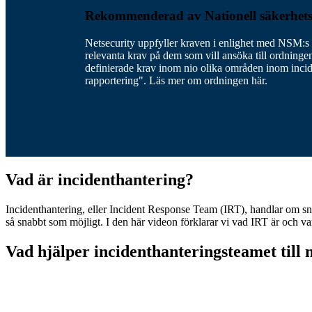
Rekommenderad av Nationell säkerhet
Netsecurity uppfyller kraven i enlighet med NSM:s
relevanta krav på dem som vill ansöka till ordninge
definierade krav inom nio olika områden inom incid
rapportering". Läs mer om ordningen här.
Vad är incidenthantering?
Incidenthantering, eller Incident Response Team (IRT), handlar om snab
så snabbt som möjligt. I den här videon förklarar vi vad IRT är och va
Vad hjälper incidenthanteringsteamet till
Vi följer alltid en förutsägbar och kvalitetssäkrad procedur (PICERL):