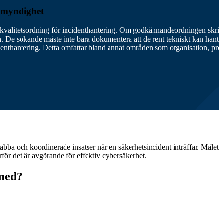
smyndighet
 kvalitetsordning för incidenthantering. Om godkännandeordningen skr
n. De sökande måste inte bara dokumentera att de rent tekniskt kan hant
enthantering. Detta omfattar bland annat områden som organisation, p
ba och koordinerade insatser när en säkerhetsincident inträffar. Målet ä
rför det är avgörande för effektiv cybersäkerhet.
 med?