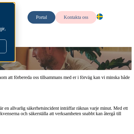
llt
Portal
Kontakta oss
SV — SV
ir,
EN — En
NO — No
enom att förbereda oss tillsammans med er i förväg kan vi minska både
r en allvarlig säkerhetsincident inträffar räknas varje minut.
Med ett
kvenserna och säkerställa att verksamheten snabbt kan återgå till