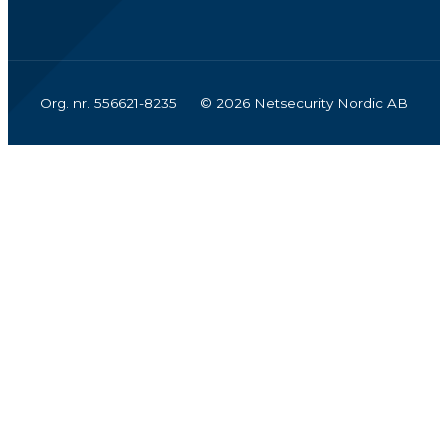
Org. nr. 556621-8235
© 2026 Netsecurity Nordic AB