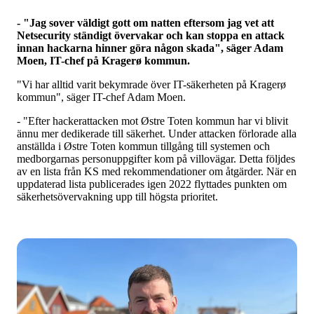
- "Jag sover väldigt gott om natten eftersom jag vet att
Netsecurity ständigt övervakar och kan stoppa en attack
innan hackarna hinner göra någon skada", säger Adam
Moen, IT-chef på Kragerø kommun.
"Vi har alltid varit bekymrade över IT-säkerheten på Kragerø
kommun", säger IT-chef Adam Moen.
- "Efter hackerattacken mot Østre Toten kommun har vi blivit
ännu mer dedikerade till säkerhet. Under attacken förlorade alla
anställda i Østre Toten kommun tillgång till systemen och
medborgarnas personuppgifter kom på villovägar. Detta följdes
av en lista från KS med rekommendationer om åtgärder. När en
uppdaterad lista publicerades igen 2022 flyttades punkten om
säkerhetsövervakning upp till högsta prioritet.