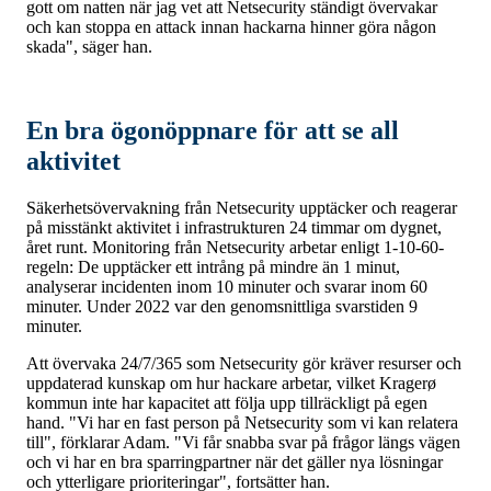
gott om natten när jag vet att Netsecurity ständigt övervakar
och kan stoppa en attack innan hackarna hinner göra någon
skada", säger han.
En bra ögonöppnare för att se all
aktivitet
Säkerhetsövervakning från Netsecurity upptäcker och reagerar
på misstänkt aktivitet i infrastrukturen 24 timmar om dygnet,
året runt. Monitoring från Netsecurity arbetar enligt 1-10-60-
regeln: De upptäcker ett intrång på mindre än 1 minut,
analyserar incidenten inom 10 minuter och svarar inom 60
minuter. Under 2022 var den genomsnittliga svarstiden 9
minuter.
Att övervaka 24/7/365 som Netsecurity gör kräver resurser och
uppdaterad kunskap om hur hackare arbetar, vilket Kragerø
kommun inte har kapacitet att följa upp tillräckligt på egen
hand. "Vi har en fast person på Netsecurity som vi kan relatera
till", förklarar Adam. "Vi får snabba svar på frågor längs vägen
och vi har en bra sparringpartner när det gäller nya lösningar
och ytterligare prioriteringar", fortsätter han.