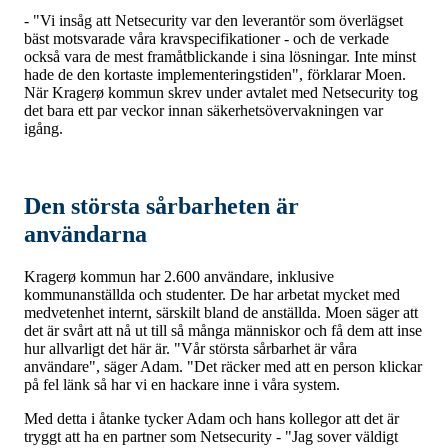
- "Vi insåg att Netsecurity var den leverantör som överlägset
bäst motsvarade våra kravspecifikationer - och de verkade
också vara de mest framåtblickande i sina lösningar. Inte minst
hade de den kortaste implementeringstiden", förklarar Moen.
När Kragerø kommun skrev under avtalet med Netsecurity tog
det bara ett par veckor innan säkerhetsövervakningen var
igång.
Den största sårbarheten är
användarna
Kragerø kommun har 2.600 användare, inklusive
kommunanställda och studenter. De har arbetat mycket med
medvetenhet internt, särskilt bland de anställda. Moen säger att
det är svårt att nå ut till så många människor och få dem att inse
hur allvarligt det här är. "Vår största sårbarhet är våra
användare", säger Adam. "Det räcker med att en person klickar
på fel länk så har vi en hackare inne i våra system.
Med detta i åtanke tycker Adam och hans kollegor att det är
tryggt att ha en partner som Netsecurity
- "Jag sover väldigt