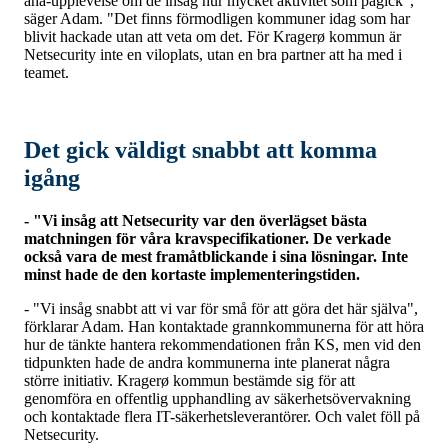
aha-upplevelse om de insåg hur mycket aktivitet som pågick",
säger Adam. "Det finns förmodligen kommuner idag som har
blivit hackade utan att veta om det. För Kragerø kommun är
Netsecurity inte en viloplats, utan en bra partner att ha med i
teamet.
Det gick väldigt snabbt att komma
igång
- "Vi insåg att Netsecurity var den överlägset bästa
matchningen för våra kravspecifikationer. De verkade
också vara de mest framåtblickande i sina lösningar. Inte
minst hade de den kortaste implementeringstiden.
- "Vi insåg snabbt att vi var för små för att göra det här själva",
förklarar Adam. Han kontaktade grannkommunerna för att höra
hur de tänkte hantera rekommendationen från KS, men vid den
tidpunkten hade de andra kommunerna inte planerat några
större initiativ. Kragerø kommun bestämde sig för att
genomföra en offentlig upphandling av säkerhetsövervakning
och kontaktade flera IT-säkerhetsleverantörer. Och valet föll på
Netsecurity.