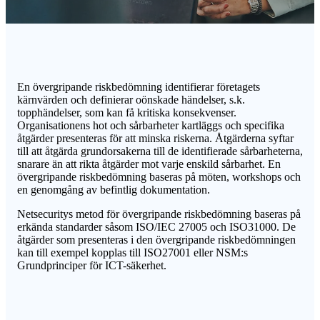
En övergripande riskbedömning identifierar företagets
kärnvärden och definierar oönskade händelser, s.k.
topphändelser, som kan få kritiska konsekvenser.
Organisationens hot och sårbarheter kartläggs och specifika
åtgärder presenteras för att minska riskerna. Åtgärderna syftar
till att åtgärda grundorsakerna till de identifierade sårbarheterna,
snarare än att rikta åtgärder mot varje enskild sårbarhet. En
övergripande riskbedömning baseras på möten, workshops och
en genomgång av befintlig dokumentation
.
Netsecuritys metod för övergripande riskbedömning baseras på
erkända standarder såsom ISO/IEC 27005 och ISO31000. De
åtgärder som presenteras i den övergripande riskbedömningen
kan till exempel kopplas till ISO27001 eller NSM:s
Grundprinciper för ICT-säkerhet.