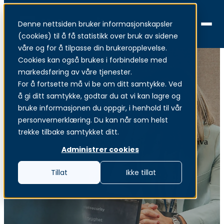
Denne nettsiden bruker informasjonskapsler
Menu
(cookies) til å få statistikk over bruk av sidene
våre og for å tilpasse din brukeropplevelse.
Cookies kan også brukes i forbindelse med
markedsføring av våre tjenester.
For å fortsette må vi be om ditt samtykke. Ved
Övergripande
å gi ditt samtykke, godtar du at vi kan lagre og
bruke informasjonen du oppgir, i henhold til vår
riskbedömning
personvernerklæring. Du kan når som helst
trekke tilbake samtykket ditt.
Identifiering av kärnvärden och definition av negativa
Administrer cookies
händelser.
Tillat
Ikke tillat