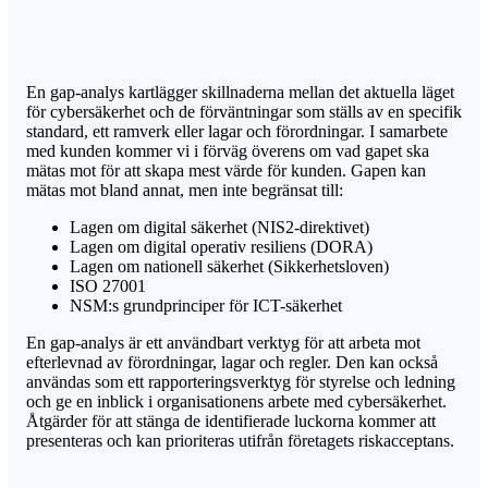
En gap-analys kartlägger skillnaderna mellan det aktuella läget
för cybersäkerhet och de förväntningar som ställs av en specifik
standard, ett ramverk eller lagar och förordningar. I samarbete
med kunden kommer vi i förväg överens om vad gapet ska
mätas mot för att skapa mest värde för kunden. Gapen kan
mätas mot bland annat, men inte begränsat till:
Lagen om digital säkerhet (NIS2-direktivet)
Lagen om digital operativ resiliens (DORA)
Lagen om nationell säkerhet (Sikkerhetsloven)
ISO 27001
NSM:s grundprinciper för ICT-säkerhet
En gap-analys är ett användbart verktyg för att arbeta mot
efterlevnad av förordningar, lagar och regler. Den kan också
användas som ett rapporteringsverktyg för styrelse och ledning
och ge en inblick i organisationens arbete med cybersäkerhet.
Åtgärder för att stänga de identifierade luckorna kommer att
presenteras och kan prioriteras utifrån företagets riskacceptans.