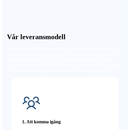
Vår leveransmodell
Netsecuritys rådgivare använder en kombination av intervjuer
och dokumentationsgenomgång för att beskriva det gap som
organisationen står inför. Gap-analysen levereras i form av en
rapport som på ett enkelt sätt förmedlar det identifierade gapet,
tillsammans med åtgärder som bidrar till att stänga gapet.
1. Att komma igång