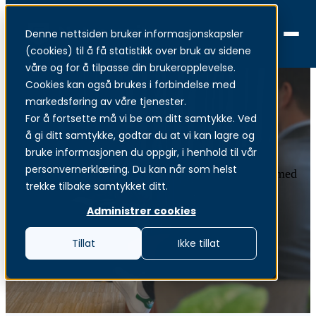
Denne nettsiden bruker informasjonskapsler
Menu
(cookies) til å få statistikk over bruk av sidene
våre og for å tilpasse din brukeropplevelse.
Cookies kan også brukes i forbindelse med
markedsføring av våre tjenester.
For å fortsette må vi be om ditt samtykke. Ved
Gap-analys
å gi ditt samtykke, godtar du at vi kan lagre og
bruke informasjonen du oppgir, i henhold til vår
personvernerklæring. Du kan når som helst
Rapporteringsverktyg för din organisations arbete med
trekke tilbake samtykket ditt.
cybersäkerhet
Administrer cookies
Tillat
Ikke tillat