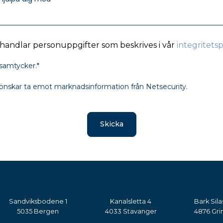
ehandlar personuppgifter som beskrives i vår
integritetsp
 samtycker.
*
g önskar ta emot marknadsinformation från Netsecurity.
Bergen
Stavanger
Grims
Sandviksbodene 1
Kanalsletta 4
Bark Sila
5035 Bergen
4033 Stavanger
4876 Gri