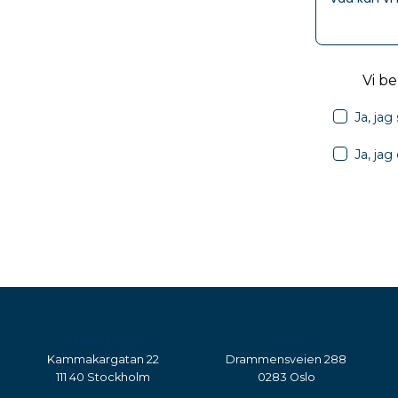
Vi b
Ja, jag
Ja, ja
Stockholm
Oslo
Kammakargatan 22
Drammensveien 288
111 40 Stockholm
0283 Oslo