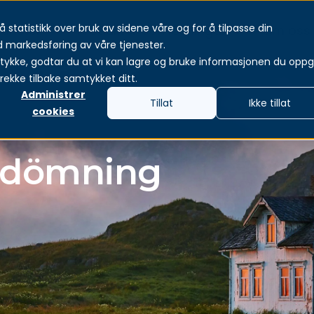
 statistikk over bruk av sidene våre og for å tilpasse din
how submenu for Tjänster
jänster
Show submenu for Produkter och lös
Produkter och lösningar
Show s
Om oss
d markedsføring av våre tjenester.
tykke, godtar du at vi kan lagre og bruke informasjonen du oppgi
rekke tilbake samtykket ditt.
Administrer
Tillat
Ikke tillat
cookies
edömning