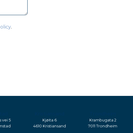
olicy
.
tad
Kristiansand
Trondheim
s vei 5
Kjøita 6
Krambugata 2
mstad
4610 Kristiansand
7011 Trondheim